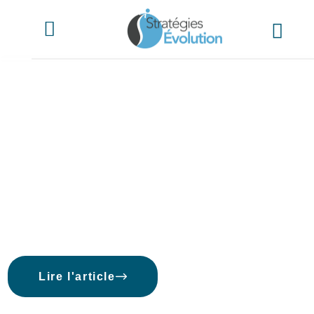
Imaginez une
femme …
Conférencière - Formatrice -
Auteure
Lire l'article