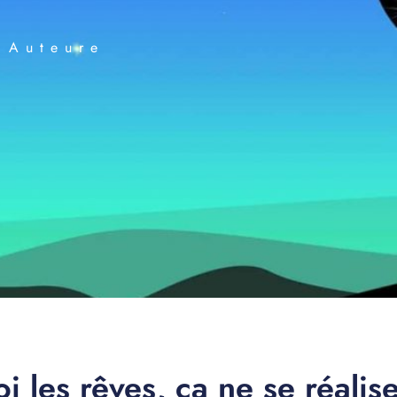
 Auteure
i les rêves, ça ne se réalise