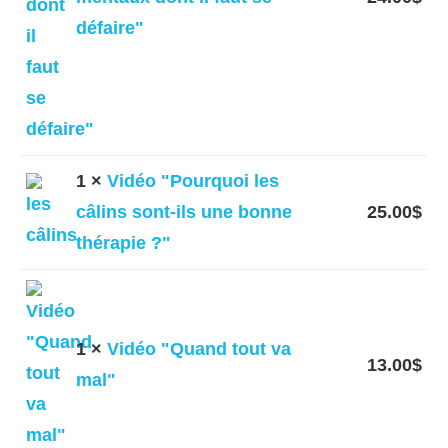
défaire"
1 ×
Vidéo "Pourquoi les
câlins sont-ils une bonne
25.00
$
thérapie ?"
1 ×
Vidéo "Quand tout va
13.00
$
mal"